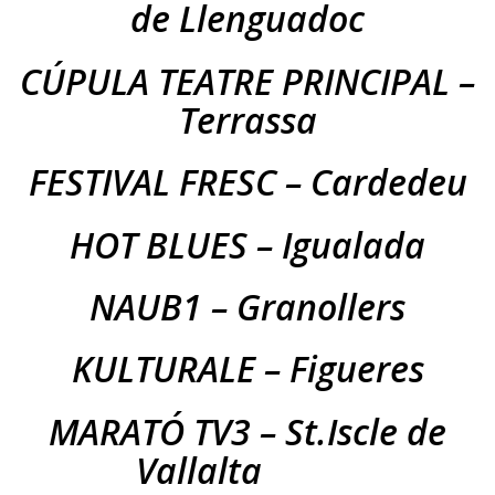
de Llenguadoc
Sessions
Premsa
Contactar
CÚPULA TEATRE PRINCIPAL –
Terrassa
Cartells
FESTIVAL FRESC – Cardedeu
HOT BLUES – Igualada
NAUB1 – Granollers
KULTURALE – Figueres
MARATÓ TV3 – St.Iscle de
Vallalta