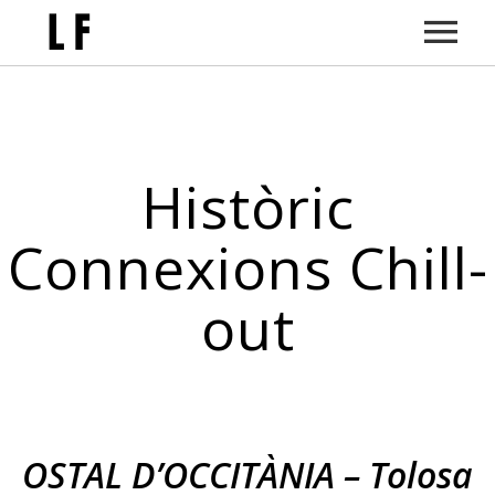
Inici
Històric
Sessions
Connexions Chill-
out
Sons, Llums I Paraules
Qui Soc
Sessions Chill Out
Comunicació
OSTAL D’OCCITÀNIA – Tolosa