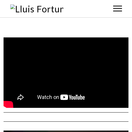
Inici
Sessions
Sons, Llums I Paraules
Qui Soc
Sessions Chill Out
Comunicació